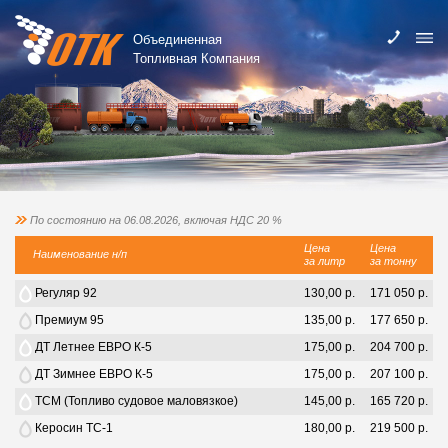
Объединенная
Топливная Компания
По состоянию на 06.08.2026, включая НДС 20 %
Цена
Цена
Наименование н/п
за литр
за тонну
Регуляр 92
130,00 р.
171 050 р.
Премиум 95
135,00 р.
177 650 р.
ДТ Летнее ЕВРО К-5
175,00 р.
204 700 р.
ДТ Зимнее ЕВРО К-5
175,00 р.
207 100 р.
ТСМ (Топливо судовое маловязкое)
145,00 р.
165 720 р.
Керосин ТС-1
180,00 р.
219 500 р.